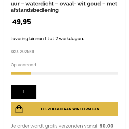
uur – waterdicht – ovaal- wit goud – met
afstandsbediening
49,95
Levering binnen 1 tot 2 werkdagen.
SKU:
2025B11
Op voorraad
TOEVOEGEN AAN WINKELWAGEN
Je order wordt gratis verzonden vanaf
50,00
!