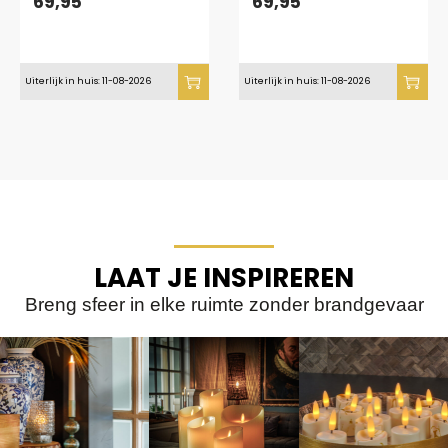
69,95
69,95
grijs houtlook – met
afstandsbediening
afstandsbediening
Uiterlijk in huis: 11-08-2026
Uiterlijk in huis: 11-08-2026
LAAT JE INSPIREREN
Breng sfeer in elke ruimte zonder brandgevaar