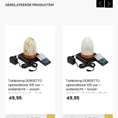
GERELATEERDE PRODUCTEN
Tafellamp DORSETTO
Tafellamp DORSETTO
oplaadbaar 105 uur –
oplaadbaar 105 uur –
waterdicht – ovaal-
waterdicht – ovaal-
marmer goud – met
marmer wit grijs houtlook –
49,95
49,95
afstandsbediening
met afstandsbediening