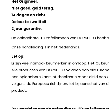
Het Origineel.
Niet goed, geld terug.
14 dagen op zicht.
De beste kwaliteit.
2 jaar garantie.
De oplaadbare LED tafellampen van DORSETTO hebben l
Onze handleiding is in het Nederlands.
Let op:
Er zijn veel namaak keurmerken in omloop. Het CE keu
Alle producten van DORSETTO voldoen aan alle Europes
een oplaadbare kaars of theelichtje moet altijd een 
volgens de Europese richtlijnen. Let bij aanschaf va
product.
De voordelen van de oplaadbare LED-tafellampe