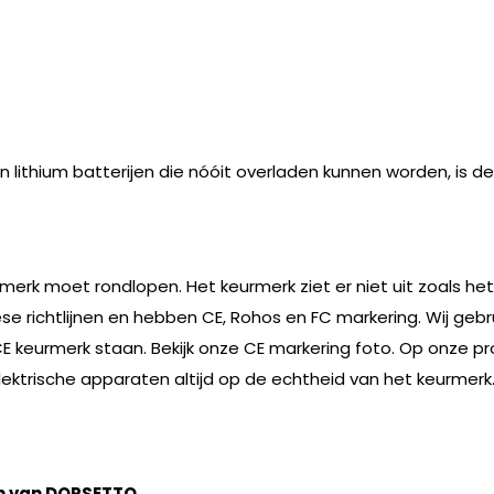
ithium batterijen die nóóit overladen kunnen worden, is d
rmerk moet rondlopen. Het keurmerk ziet er niet uit zoals he
e richtlijnen en hebben CE, Rohos en FC markering. Wij geb
CE keurmerk staan. Bekijk onze CE markering foto. Op onze p
n elektrische apparaten altijd op de echtheid van het keurm
n van DORSETTO