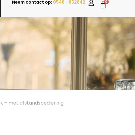
Neem contact op:
0548 - 852842
0
k – met afstandsbediening