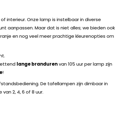
f interieur. Onze lamp is instelbaar in diverse
unt aanpassen. Maar dat is niet alles; we bieden ook
 oranje en nog veel meer prachtige kleurenopties om
ht.
zettend
lange branduren
van 105 uur per lamp zijn
e
!
afstandsbediening. De tafellampen zijn dimbaar in
van 2, 4, 6 of 8 uur.