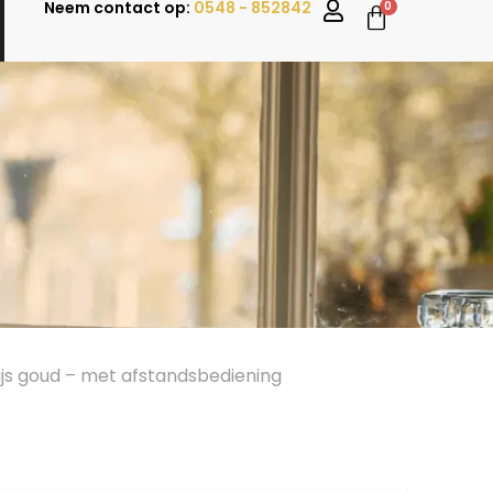
Neem contact op:
0548 - 852842
0
js goud – met afstandsbediening