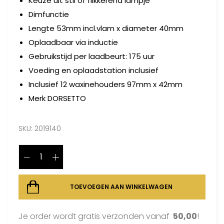
Keuze uit stil of flikkerend lampje
Dimfunctie
Lengte 53mm incl.vlam x diameter 40mm
Oplaadbaar via inductie
Gebruikstijd per laadbeurt: 175 uur
Voeding en oplaadstation inclusief
Inclusief 12 waxinehouders 97mm x 42mm
Merk DORSETTO
SKU:
2019140
TOEVOEGEN AAN WINKELWAGEN
Je order wordt gratis verzonden vanaf
50,00
!