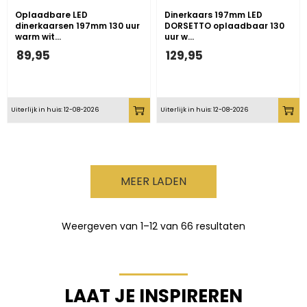
Oplaadbare LED
Dinerkaars 197mm LED
dinerkaarsen 197mm 130 uur
DORSETTO oplaadbaar 130
warm wit…
uur w…
89,95
129,95
Uiterlijk in huis: 12-08-2026
Uiterlijk in huis: 12-08-2026
MEER LADEN
Weergeven van
1
–
12
van 66 resultaten
LAAT JE INSPIREREN