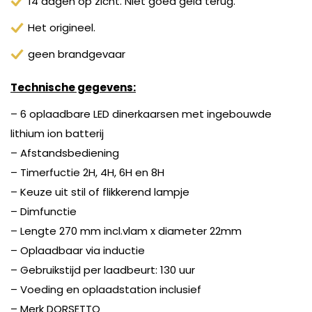
14 dagen op zicht. Niet goed geld terug.
Het origineel.
geen brandgevaar
Technische gegevens:
– 6 oplaadbare LED dinerkaarsen met ingebouwde
lithium ion batterij
– Afstandsbediening
– Timerfuctie 2H, 4H, 6H en 8H
– Keuze uit stil of flikkerend lampje
– Dimfunctie
– Lengte 270 mm incl.vlam x diameter 22mm
– Oplaadbaar via inductie
– Gebruikstijd per laadbeurt: 130 uur
– Voeding en oplaadstation inclusief
– Merk DORSETTO