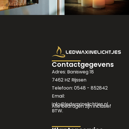
Contactgegevens
Adres: Banisweg 18
7462 HZ Rijssen
Telefoon: 0548 - 852842
Email:
info@ledwaxinelichtjes.nl
Alle bedragen zijn inclusief
BTW.