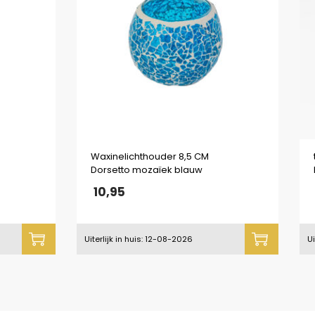
Waxinelichthouder 8,5 CM
Dorsetto mozaïek blauw
10,95
Uiterlijk in huis: 12-08-2026
Ui