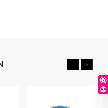
N
9,6