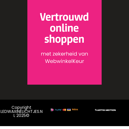
Copyright
LEDWAXINELICHTJES.N
L 2025©